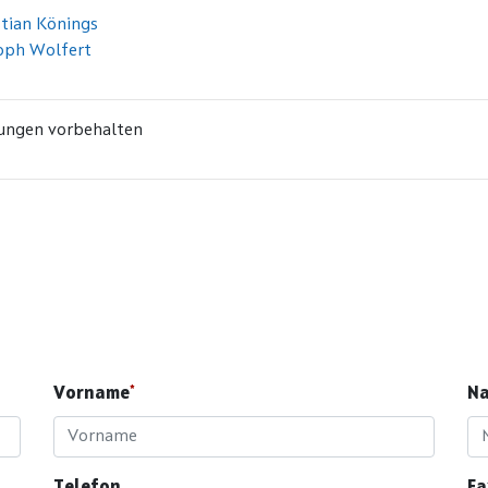
stian Könings
oph Wolfert
ungen vorbehalten
Vorname
N