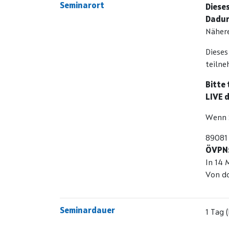
Seminarort
Diese
Dadur
Nähere
Dieses
teilne
Bitte
LIVE 
Wenn S
89081 
ÖVPN
In 14 
Von do
Seminardauer
1 Tag 