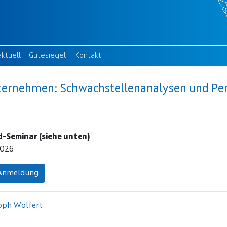
)
(current)
(current)
(current)
aktuell
Gütesiegel
Kontakt
nternehmen: Schwachstellenanalysen und Pen
d-Seminar (siehe unten)
2026
 Anmeldung
oph Wolfert