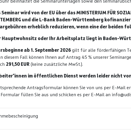
bühr beinhaltet die Seminarunterlagen sowie den seminarüblich
s Seminar wird von der EU über das MINISTERIUM FÜR SOZ
EMBERG und die L-Bank Baden-Württemberg kofinanziert.
argebühren erheblich reduzieren, wenn eine der beiden fo
hr Hauptwohnsitz oder Ihr Arbeitsplatz liegt in Baden-Wür
ursbeginne ab 1. September 2026
gilt für alle förderfähigen 
In diesem Fall können Ihnen auf Antrag 45 % unserer Seminarg
och
291,50 EUR
(keine zusätzliche MwSt.).
beiter*innen im öffentlichen Dienst werden leider nicht vo
tsprechende Antragsformular können Sie von uns per E-Mail er
 Formular füllen Sie aus und schicken es per E-Mail an info@udis
ahmebescheinigung