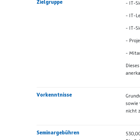
Zielgruppe
- IT-S
- IT-L
- IT-S
- Proj
- Mita
Dieses
anerka
Vorkenntnisse
Grundw
sowie 
nicht
Seminargebühren
530,00