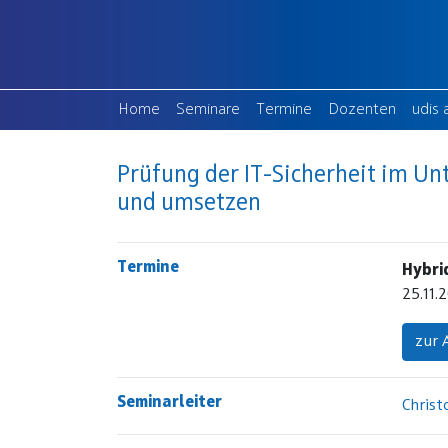
(current)
(current)
(current
Home
Seminare
Termine
Dozenten
udis 
Prüfung der IT-Sicherheit im U
und umsetzen
Termine
Hybri
25.11.
zur
Seminarleiter
Christ