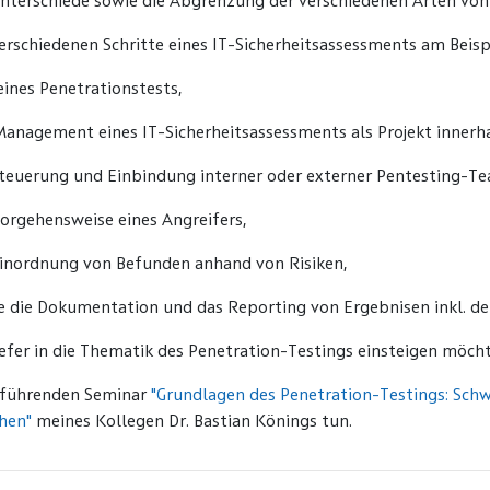
Unterschiede sowie die Abgrenzung der verschiedenen Arten von
verschiedenen Schritte eines IT-Sicherheitsassessments am Beis
eines Penetrationstests,
Management eines IT-Sicherheitsassessments als Projekt inner
Steuerung und Einbindung interner oder externer Pentesting-Te
Vorgehensweise eines Angreifers,
Einordnung von Befunden anhand von Risiken,
e die Dokumentation und das Reporting von Ergebnisen inkl. 
efer in die Thematik des Penetration-Testings einsteigen möch
rführenden Seminar
"Grundlagen des Penetration-Testings: Schw
hen"
meines Kollegen Dr. Bastian Könings tun.