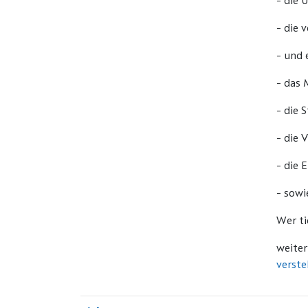
- die 
- die 
- und 
- das 
- die 
- die 
- die 
- sowi
Wer ti
weite
verste