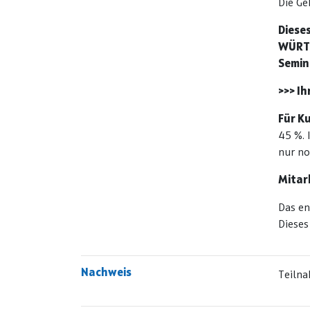
Die Ge
Diese
WÜRTT
Semin
>>> I
Für K
45 %. 
nur n
Mitar
Das en
Dieses
Nachweis
Teiln