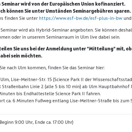
s Seminar wird von der Europäischen Union kofinanziert.
ch können Sie unter Umständen Seminargebühren sparen.
s finden Sie unter
https://www.esf-bw.de/esf-plus-in-bw
und 
 Seminar wird als Hybrid-Seminar angeboten. Sie können desh
hmen oder in unserem Seminarraum in Ulm live dabei sein.
 teilen Sie uns bei der Anmeldung unter "Mitteilung" mit, o
dabei sein möchten.
ie nach Ulm kommen, finden Sie das Seminar hier:
Ulm, Lise-Meitner-Str. 15 (Science Park II der Wissenschaftsstad
:
Straßenbahn Linie 2 (alle 5 bis 10 min) ab Ulm Hauptbahnhof R
Minuten bis Endhaltestelle Science Park II fahren.
rt ca. 6 Minuten Fußweg entlang Lise-Meitner-Straße bis zum 
(Beginn 9:00 Uhr, Ende ca. 17:00 Uhr)