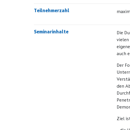
Teilnehmerzahl
maxim
Seminarinhalte
Die Du
vielen
eigene
auch e
Der Fo
Untern
Verstä
den Ab
Durchf
Penetr
Demons
Ziel i